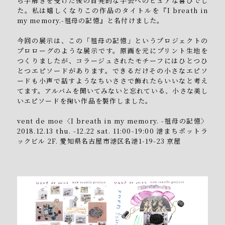
ら手解きを受けた後の自発的な手芸へのピュアな喜びでし
た。私は嬉しくなりこの作品のタイトルを『I breath in
my memory.-祖母の記憶』と名付けました。
今回の展示は、この「祖母の記憶」というプロジェクトの
プロローグのような展示です。原画を元にプリント生地を
つくりましたが、コラージュされたモチーフにはひとつひ
とつエピソードがあります。できるだけその小さなエピソ
ードも小声で話すようなちいささで飾れたらいいなと考え
てます。アルバムを開いてみないと忘れている、小さな美し
いエピソードを掬い作品を製作しました。
vent de moe〈I breath in my memory. -祖母の記憶〉
2018.12.13 thu. -12.22 sat. 11:00-19:00 港まちポットラ
ックビル 2F. 愛知県名古屋市港区名港1-19-23 京屋