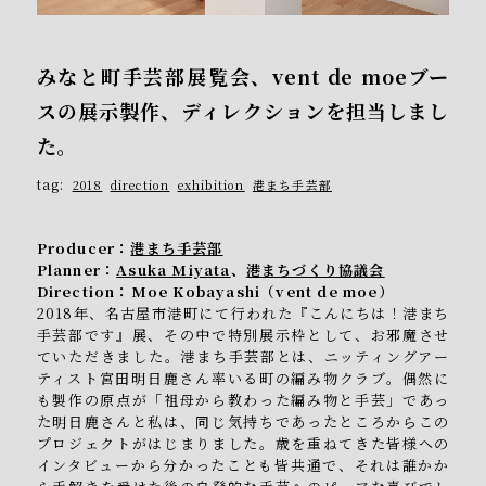
みなと町手芸部展覧会、vent de moeブー
スの展示製作、ディレクションを担当しまし
た。
tag:
2018
direction
exhibition
港まち手芸部
Producer：
港まち手芸部
Planner：
Asuka Miyata
、
港まちづくり協議会
Direction：Moe Kobayashi（vent de moe）
2018年、名古屋市港町にて行われた『こんにちは！港まち
手芸部です』展、その中で特別展示枠として、お邪魔させ
ていただきました。港まち手芸部とは、ニッティングアー
ティスト宮田明日鹿さん率いる町の編み物クラブ。偶然に
も製作の原点が「祖母から教わった編み物と手芸」であっ
た明日鹿さんと私は、同じ気持ちであったところからこの
プロジェクトがはじまりました。歳を重ねてきた皆様への
インタビューから分かったことも皆共通で、それは誰かか